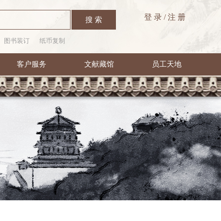
登 录
/
注 册
搜 索
图书装订
纸币复制
客户服务
文献藏馆
员工天地