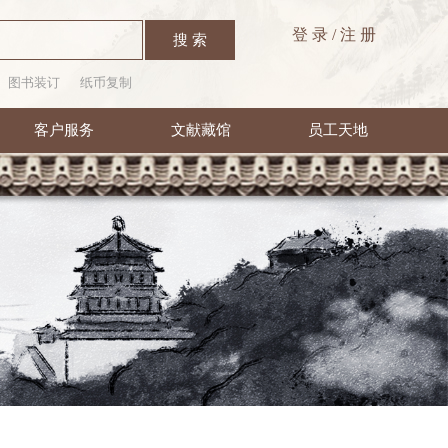
登 录
/
注 册
搜 索
图书装订
纸币复制
客户服务
文献藏馆
员工天地