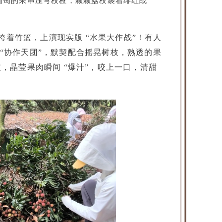
甸甸的果串压弯枝桠，颗颗荔枝裹着绯红战
、挎着竹篮，上演现实版 “水果大作战”！有人
成 “协作天团”，默契配合摇晃树枝，熟透的果
，晶莹果肉瞬间 “爆汁”，咬上一口，清甜