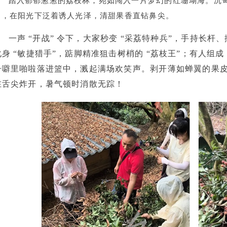
踏入郁郁葱葱的荔枝林，宛如闯入一片梦幻的红珊瑚海。沉
甲，在阳光下泛着诱人光泽，清甜果香直钻鼻尖。
一声 “开战” 令下，大家秒变 “采荔特种兵”，手持长杆
化身 “敏捷猎手”，踮脚精准狙击树梢的 “荔枝王”；有人组
子噼里啪啦落进篮中，溅起满场欢笑声。剥开薄如蝉翼的果皮
在舌尖炸开，暑气顿时消散无踪！