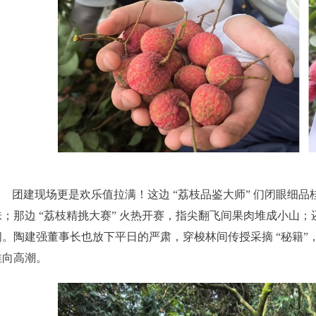
团建现场更是欢乐值拉满！这边 “荔枝品鉴大师” 们闭眼细
味；那边 “荔枝精挑大赛” 火热开赛，指尖翻飞间果肉堆成小山
间。陶建强董事长也放下平日的严肃，穿梭林间传授采摘 “秘籍
推向高潮。