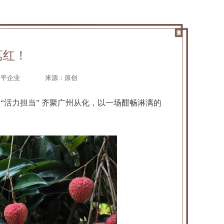
荔红！
余平企业
来源：原创
门 “活力担当” 齐聚广州从化，以一场酣畅淋漓的