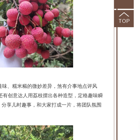
品桂味、糯米糍的微妙差异，煞有介事地点评风
；还有创意达人用荔枝摆出各种造型，定格趣味瞬
”，分享儿时趣事，和大家打成一片，将团队氛围