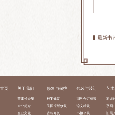
最新书评
首页
关于我们
修复与保护
包装与装订
艺术
董事长介绍
档案修复
期刊合订精装
家谱
企业简介
民国报纸修复
论文精装
字画1
企业文化
古籍修复
书报平装
旧照